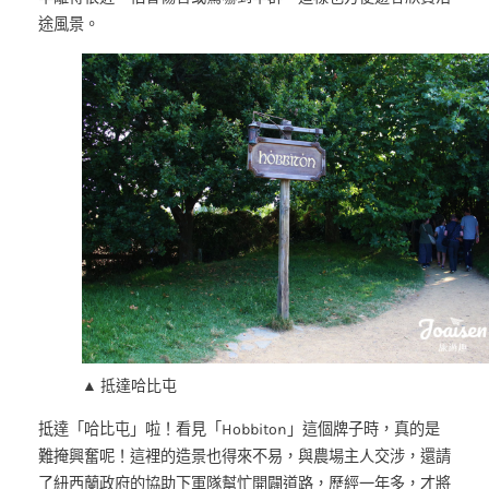
途風景。
▲ 抵達哈比屯
抵達「哈比屯」啦！看見「Hobbiton」這個牌子時，真的是
難掩興奮呢！這裡的造景也得來不易，與農場主人交涉，還請
了紐西蘭政府的協助下軍隊幫忙開闢道路，歷經一年多，才將