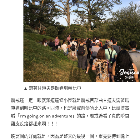
▲ 跟著甘道夫足跡進到哈比屯
魔戒迷一定一眼就知道這條小徑就是魔戒首部曲甘道夫駕著馬
車進到哈比屯的路。同時，也是魔戒前傳哈比人中，比爾博高
喊「I’m going on an adventure」的路，魔戒迷看了真的瞬間
雞皮疙瘩都起來啊！！！
晚宴團的好處就是，因為是整天的最後一團，畢竟要待到晚上