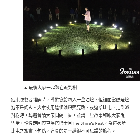
▲ 最後大家一起聚在派對樹
結束晚餐要離開時，導遊會給每人一盞油燈，但裡面當然是燈
泡不是燭火。大家使用這個油燈照亮路，夜遊哈比屯。走到派
對樹時，導遊會請大家圍繞一圈，並講一些故事和跟大家說一
些話。慢慢走回停車場搭巴士回The Shire’s Rest，為這次哈
比屯之旅畫下句點，這真的是一趟很不可思議的旅程。