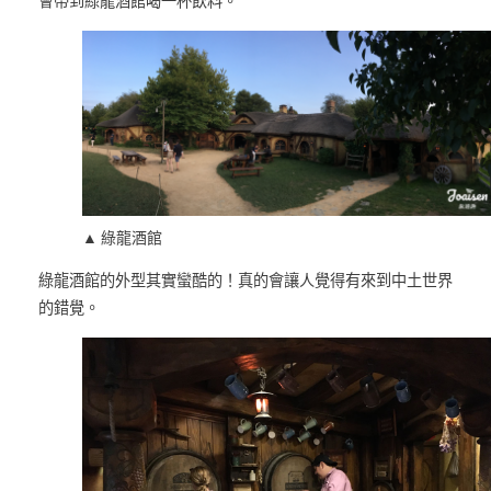
會帶到綠龍酒館喝一杯飲料。
▲ 綠龍酒館
綠龍酒館的外型其實蠻酷的！真的會讓人覺得有來到中土世界
的錯覺。