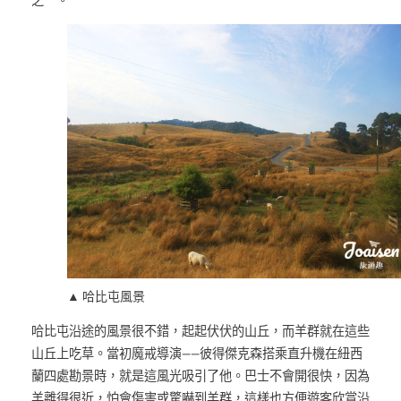
之一。
▲ 哈比屯風景
哈比屯沿途的風景很不錯，起起伏伏的山丘，而羊群就在這些
山丘上吃草。當初魔戒導演——彼得傑克森搭乘直升機在紐西
蘭四處勘景時，就是這風光吸引了他。巴士不會開很快，因為
羊離得很近，怕會傷害或驚嚇到羊群，這樣也方便遊客欣賞沿