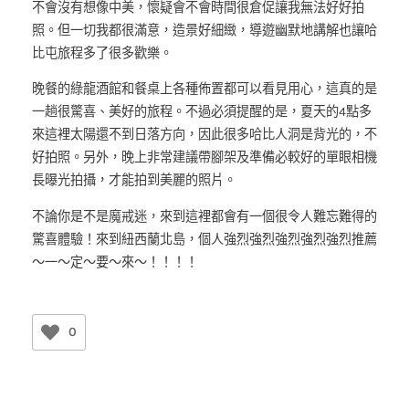
不會沒有想像中美，懷疑會不會時間很倉促讓我無法好好拍
照。但一切我都很滿意，造景好細緻，導遊幽默地講解也讓哈
比屯旅程多了很多歡樂。
晚餐的綠龍酒館和餐桌上各種佈置都可以看見用心，這真的是
一趟很驚喜、美好的旅程。不過必須提醒的是，夏天的4點多
來這裡太陽還不到日落方向，因此很多哈比人洞是背光的，不
好拍照。另外，晚上非常建議帶腳架及準備必較好的單眼相機
長曝光拍攝，才能拍到美麗的照片。
不論你是不是魔戒迷，來到這裡都會有一個很令人難忘難得的
驚喜體驗！來到紐西蘭北島，個人強烈強烈強烈強烈強烈推薦
～一～定～要～來～！！！！
0