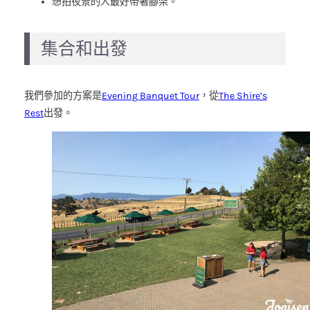
想拍夜景的人最好帶著腳架。
集合和出發
我們參加的方案是
Evening Banquet Tour
，從
The Shire’s
Rest
出發。