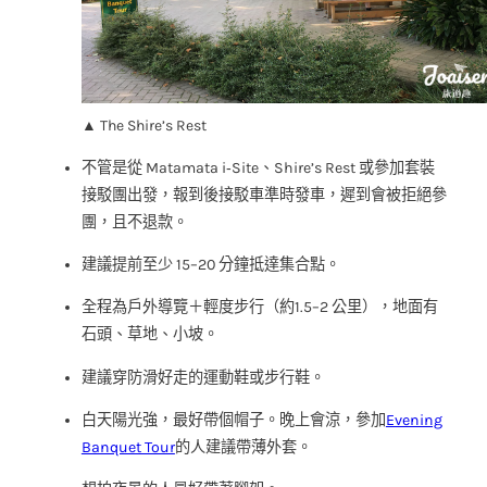
▲ The Shire’s Rest
不管是從 Matamata i‑Site、Shire’s Rest 或參加套裝
接駁團出發，報到後接駁車準時發車，遲到會被拒絕參
團，且不退款。
建議提前至少 15–20 分鐘抵達集合點。
全程為戶外導覽＋輕度步行（約1.5–2 公里），地面有
石頭、草地、小坡。
建議穿防滑好走的運動鞋或步行鞋。
白天陽光強，最好帶個帽子。晚上會涼，參加
Evening
Banquet Tour
的人建議帶薄外套。