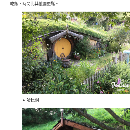
吃飯，時間比其他團更鬆。
▲ 哈比洞