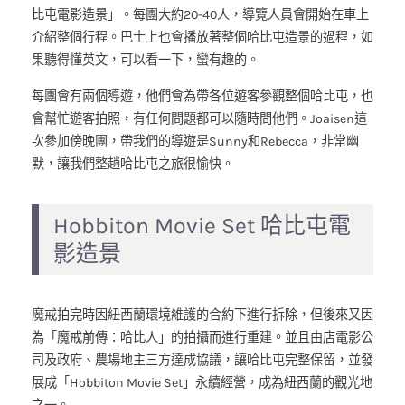
比屯電影造景」。每團大約20-40人，導覽人員會開始在車上
介紹整個行程。巴士上也會播放著整個哈比屯造景的過程，如
果聽得懂英文，可以看一下，蠻有趣的。
每團會有兩個導遊，他們會為帶各位遊客參觀整個哈比屯，也
會幫忙遊客拍照，有任何問題都可以隨時問他們。Joaisen這
次參加傍晚團，帶我們的導遊是Sunny和Rebecca，非常幽
默，讓我們整趟哈比屯之旅很愉快。
Hobbiton Movie Set 哈比屯電
影造景
魔戒拍完時因紐西蘭環境維護的合約下進行拆除，但後來又因
為「魔戒前傳：哈比人」的拍攝而進行重建。並且由店電影公
司及政府、農場地主三方達成協議，讓哈比屯完整保留，並發
展成「Hobbiton Movie Set」永續經營，成為紐西蘭的觀光地