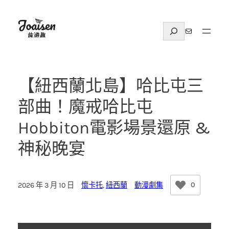
跳
至
搜
電子郵件
主
尋
要
內
容
【紐西蘭北島】哈比屯三
部曲！魔戒哈比屯
Hobbiton電影場景還原 &
神秘晚宴
0
2026 年 3 月 10 日
｜
懷卡托
, 
紐西蘭
｜
動漫劇集
｜