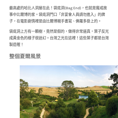
最高處的哈比人洞屋在此！袋底洞(Bag End)，也就是魔戒故
事中比爾博的家。袋底洞門口「非宴會人員請勿進入」的牌
子，在電影劇情裡是由比爾博親手書寫、佛羅多掛上的。
袋底洞上方有一顆樹，竟然是假的，做得非常逼真，葉子反光
成黃金色的樣子很迷幻。台灣之光在這裡！這些葉子都是台灣
製造喔！
整個夏爾風景