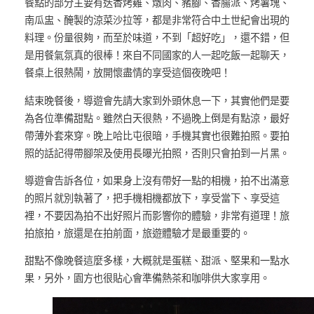
餐點的部分主要有迭香烤雞、燉肉、豬腳、香腸派、烤薯塊、
南瓜盅、醃製的涼菜沙拉等，都是非常符合中土世紀會出現的
料理。份量很夠，而至於味道，不到「超好吃」，還不錯，但
是用餐氣氛真的很棒！來自不同國家的人一起吃飯一起聊天，
餐桌上很熱鬧，放開懷盡情的享受這個夜晚吧！
結束晚餐後，導遊會先請大家到外頭休息一下，其實他們是要
為各位準備甜點。雖然白天很熱，不過晚上倒是有點涼，最好
帶薄外套來穿。晚上哈比屯很暗，手機其實也很難拍照。要拍
照的話記得帶腳架及使用長曝光拍照，否則只會拍到一片黑。
導遊會告訴各位，如果身上沒有帶好一點的相機，拍不出滿意
的照片就別執著了，把手機相機都放下，享受當下、享受這
裡，不要因為拍不出好照片而影響你的體驗，非常有道理！旅
拍旅拍，旅還是在拍前面，旅遊體驗才是最重要的。
甜點不像晚餐這麼多樣，大概就是蛋糕、甜派、堅果和一點水
果，另外，園方也很貼心會準備熱茶和咖啡供大家享用。