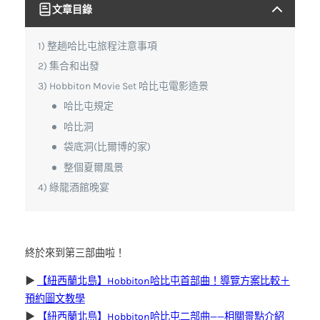
文章目錄
整趟哈比屯旅程注意事項
集合和出發
Hobbiton Movie Set 哈比屯電影造景
哈比屯規定
哈比洞
袋底洞(比爾博的家)
整個夏爾風景
綠龍酒館晚宴
終於來到第三部曲啦！
▶︎
【紐西蘭北島】Hobbiton哈比屯首部曲！導覽方案比較＋
預約圖文教學
▶︎
【紐西蘭北島】Hobbiton哈比屯二部曲——相關景點介紹