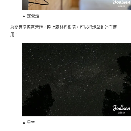
▲ 露營燈
房間有準備露營燈，晚上森林裡很暗，可以把燈拿到外面使
用。
▲ 星空