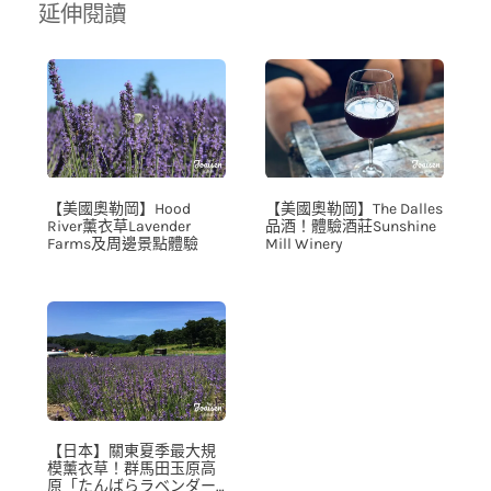
延伸閱讀
【美國奧勒岡】Hood
【美國奧勒岡】The Dalles
River薰衣草Lavender
品酒！體驗酒莊Sunshine
Farms及周邊景點體驗
Mill Winery
【日本】關東夏季最大規
模薰衣草！群馬田玉原高
原「たんばらラベンダー