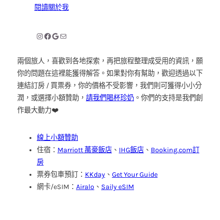
閱讀關於我
Instagram
Facebook
Google reviews
Email
兩個旅人，喜歡到各地探索，再把旅程整理成受用的資訊，願
你的問題在這裡能獲得解答。如果對你有幫助，歡迎透過以下
連結訂房 / 買票券，你的價格不受影響，我們則可獲得小小分
潤，或選擇小額贊助，
請我們喝杯珍奶
。你們的支持是我們創
作最大動力❤️
線上小額贊助
住宿：
Marriott 萬豪飯店
、
IHG飯店
、
Booking.com訂
房
票券包車預訂：
KKday
、
Get Your Guide
網卡/eSIM：
Airalo
、
Saily eSIM