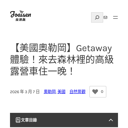
跳
至
搜
電子郵件
主
尋
要
內
容
【美國奧勒岡】Getaway
體驗！來去森林裡的高級
露營車住一晚！
0
2026 年 3 月 7 日
｜
奧勒岡
, 
美國
｜
自然景觀
｜
文章目錄